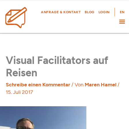
Zum
Inhalt
ANFRAGE & KONTAKT
BLOG
LOGIN
EN
springen
Visual Facilitators auf
Reisen
Schreibe einen Kommentar
/ Von
Maren Hamel
/
15. Juli 2017