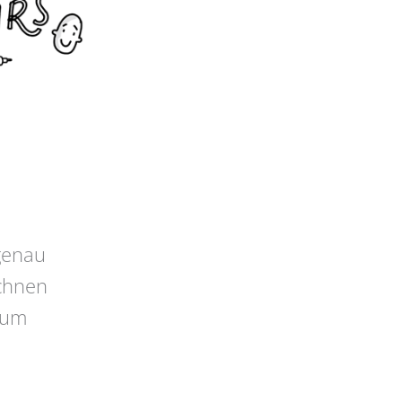
 genau
ichnen
t um