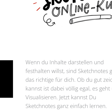
Wenn du Inhalte darstellen und
festhalten willst, sind Sketchnotes
das richtige für dich. Ob du gut ze
kannst ist dabei völlig egal, es geh
Visualisieren. Jetzt kannst Du
Sketchnotes ganz einfach lernen.