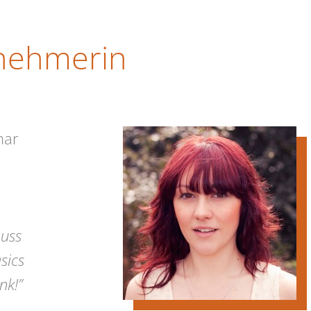
lnehmerin
nar
muss
sics
nk!”