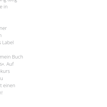
e in
iner
m
s Label
 mein Buch
s«. Auf
ekurs
zu
t einen
h!