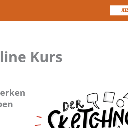
JET
line Kurs
 merken
iben