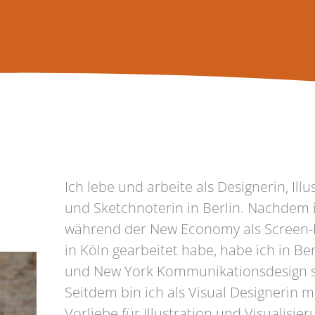
Ich lebe und arbeite als Designerin, Illu
und Sketchnoterin in Berlin. Nachdem 
während der New Economy als Screen-
in Köln gearbeitet habe, habe ich in Berl
und New York Kommunikationsdesign s
Seitdem bin ich als Visual Designerin m
Vorliebe für Illustration und Visualisier