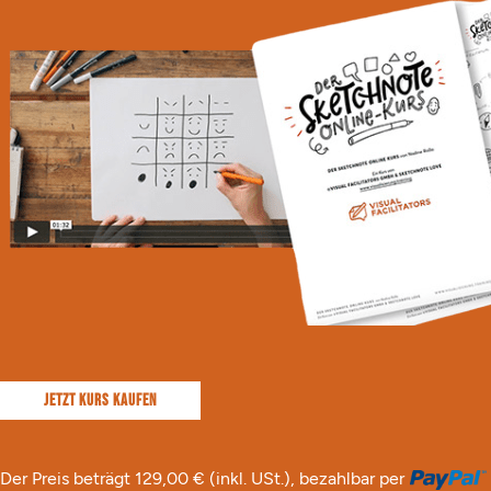
JETZT KURS KAUFEN
Der Preis beträgt 129,00 € (inkl. USt.), bezahlbar per