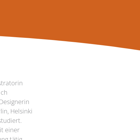
stratorin
ich
Designerin
in, Helsinki
tudiert.
it einer
ung tätig