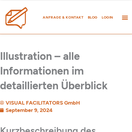
Zum
Inhalt
springen
ANFRAGE & KONTAKT
BLOG
LOGIN
Illustration – alle
Informationen im
detaillierten Überblick
VISUAL FACILITATORS GmbH
September 9, 2024
Kurzbeschreibung des