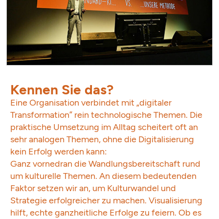
Kennen Sie das?
Eine Organisation verbindet mit „digitaler
Transformation” rein technologische Themen. Die
praktische Umsetzung im Alltag scheitert oft an
sehr analogen Themen, ohne die Digitalisierung
kein Erfolg werden kann:
Ganz vornedran die Wandlungsbereitschaft rund
um kulturelle Themen. An diesem bedeutenden
Faktor setzen wir an, um Kulturwandel und
Strategie erfolgreicher zu machen. Visualisierung
hilft, echte ganzheitliche Erfolge zu feiern. Ob es