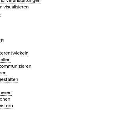
und Veranstaltungen
visualisieren
k
gs
terentwickeln
ellen
n kommunizieren
chen
estalten
rieren
achen
eistern