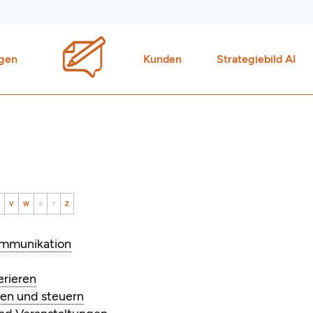
gen
Kunden
Strategiebild AI
V
W
X
Y
Z
Kommunikation
erieren
ren und steuern