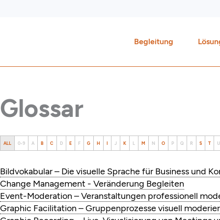
Zum
Inhalt
springen
Begleitung
Lösun
Glossar
ALL
0-9
A
B
C
D
E
F
G
H
I
J
K
L
M
N
O
P
Q
R
S
T
U
Bildvokabular – Die visuelle Sprache für Business und 
Change Management - Veränderung Begleiten
Event-Moderation – Veranstaltungen professionell mod
Graphic Facilitation – Gruppenprozesse visuell moderie