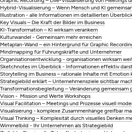
Graphic Recording – Live-Visualisierung von Meetings 
Hybrid-Visualisierung – Wenn Mensch und KI gemeinsam 
Illustration - alle Informationen im detaillierten Überblic
Key Visuals – Die Kraft der Bilder im Business
KI-Transformation – KI wirksam verankern
Kulturwandel - Gemeinsam mehr erreichen
Metaplan-Wand – ein Hintergrund für Graphic Recordin
Mindmapping für Führungskräfte und Unternehmer
Organisationsentwicklung - organisationen wirksam wei
Sketchnotes im Überblick - Informationen effektiv darst
Storytelling im Business – rationale Inhalte mit Emotio
Strategiebild erklärt – Unternehmensziele sichtbar ma
Transformationsbegleitung – Veränderung gemeinsam g
Vision - Mission und Werte Workshops
Visual Facilitation – Meetings und Prozesse visuell mode
Visualisierung - komplexe Zusammenhänge greifbar m
Visual Thinking – Komplexität durch visuelles Denken m
Wimmelbild - Ihr Unternehmen als Strategiebild