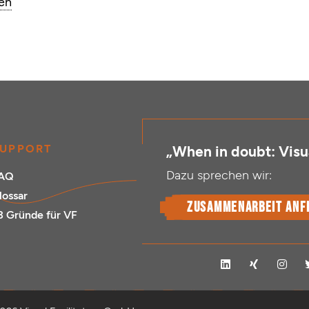
men
UPPORT
„When in doubt: Visua
Dazu sprechen wir:
AQ
lossar
Zusammenarbeit anf
3 Gründe für VF
L
X
I
i
i
n
n
n
s
k
g
t
e
a