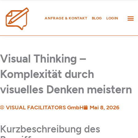
Zum
Inhalt
springen
ANFRAGE & KONTAKT
BLOG
LOGIN
Visual Thinking –
Komplexität durch
visuelles Denken meistern
VISUAL FACILITATORS GmbH
Mai 8, 2026
Kurzbeschreibung des