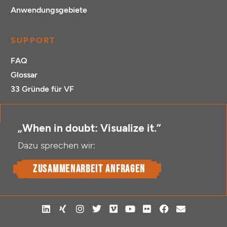
Anwendungsgebiete
SUPPORT
FAQ
Glossar
33 Gründe für VF
„When in doubt: Visualize it.”
Dazu sprechen wir:
Zusammenarbeit anfragen
L
X
I
T
V
Y
F
F
E
i
i
n
w
i
o
l
a
n
n
n
s
i
m
u
i
c
v