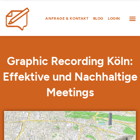
Zum
Inhalt
springen
ANFRAGE & KONTAKT
BLOG
LOGIN
Graphic Recording Köln:
Effektive und Nachhaltige
Meetings