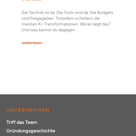
Die Technik ist da. Die Tools sind da. Die Budgets
Was is
sind freigegeben. Trotzdem scheitern die
und e
eines
meisten KI-Transformationen. Woran liegt das?
tauche
Und was kannst du dagegen
wie ei
ch.
n
weiterlesen…
weiter
UNTERNEHMEN
Triff das Team
Gründungsgeschichte