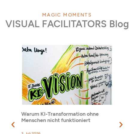
MAGIC MOMENTS
VISUAL FACILITATORS Blog
Warum KI-Transformation ohne
Diese
e zur
Menschen nicht funktioniert
Reco
3. Juli 2026
1. Juli