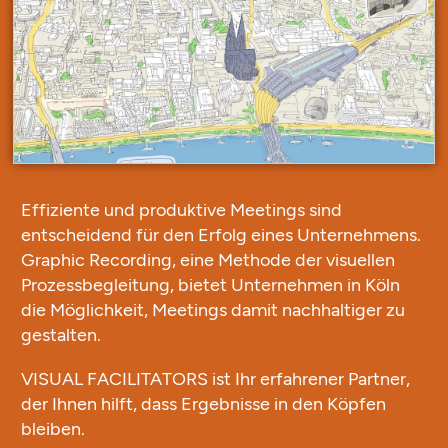
E
ffiziente und produktive Meetings
sind
entscheidend für den
Erfolg eines Unternehmens
.
Graphic Recording
, eine Methode der visuellen
Prozessbegleitung, bietet Unternehmen in Köln
die Möglichkeit, Meetings
damit
nachhaltiger zu
gestalten.
VISUAL FACILITATORS ist Ihr erfahrener Partner,
der Ihnen hilft,
dass Ergebnisse in den Köpfen
bleiben
.