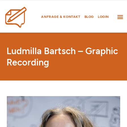
Zum
Inhalt
springen
ANFRAGE & KONTAKT
BLOG
LOGIN
Ludmilla Bartsch – Graphic
Recording