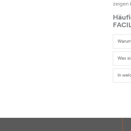
zeigen 
Häufi
FACI
Warum 
Was si
In wel