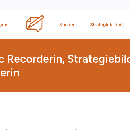
gen
Kunden
Strategiebild AI
 Recorderin, Strategiebil
erin