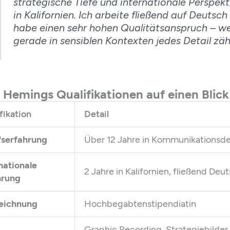
strategische Tiefe und internationale Perspek
in Kalifornien. Ich arbeite fließend auf Deutsc
habe einen sehr hohen Qualitätsanspruch – wei
gerade in sensiblen Kontexten jedes Detail zähl
 Hemings Qualifikationen auf einen Blick
fikation
Detail
fserfahrung
Über 12 Jahre in Kommunikationsd
nationale
2 Jahre in Kalifornien, fließend Deu
hrung
eichnung
Hochbegabtenstipendiatin
Graphic Recording, Strategiebilder,