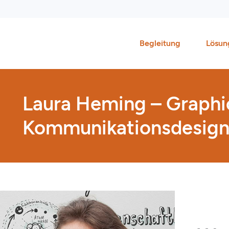
Zum
Inhalt
springen
Begleitung
Lösun
Laura Heming – Graphic
Kommunikationsdesign