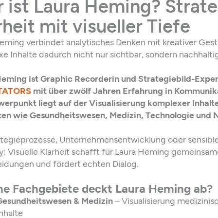
 ist Laura Heming? Strat
rheit mit visueller Tiefe
eming verbindet analytisches Denken mit kreativer Ges
e Inhalte dadurch nicht nur sichtbar, sondern nachhalti
eming ist Graphic Recorderin und Strategiebild-Exper
ITATORS
mit über zwölf Jahren Erfahrung in Kommunik
werpunkt liegt auf der Visualisierung komplexer Inhalt
en wie Gesundheitswesen, Medizin, Technologie und 
tegieprozesse, Unternehmensentwicklung oder sensible
ty: Visuelle Klarheit schafft für Laura Heming gemeinsam
idungen und fördert echten Dialog.
e Fachgebiete deckt Laura Heming ab?
Gesundheitswesen & Medizin
– Visualisierung medizini
nhalte