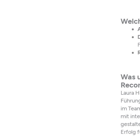
Welch
D
Was u
Recor
Laura H
Führungs
im Team
mit int
gestalt
Erfolg f