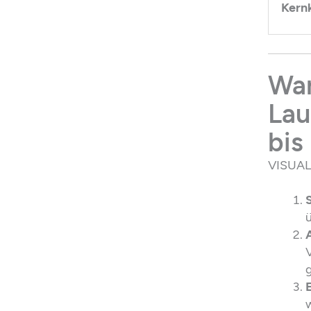
Kern
War
Lau
bis 
VISUAL 
V