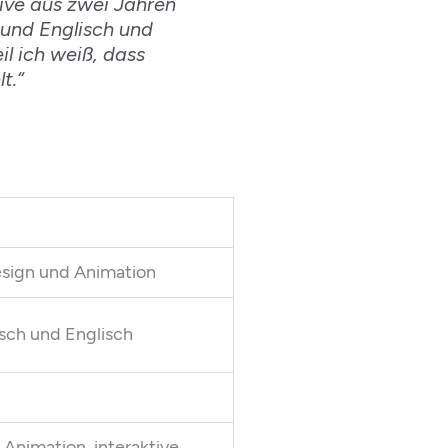
tive aus zwei Jahren
h und Englisch und
l ich weiß, dass
t.“
esign und Animation
tsch und Englisch
 Animation, interaktive