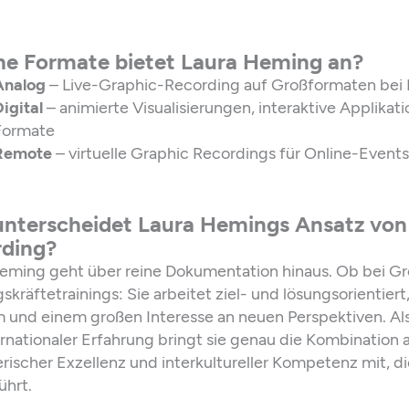
e Formate bietet Laura Heming an?
Analog
– Live-Graphic-Recording auf Großformaten bei
igital
– animierte Visualisierungen, interaktive Applikat
Formate
Remote
– virtuelle Graphic Recordings für Online-Events
nterscheidet Laura Hemings Ansatz von
ding?
eming geht über reine Dokumentation hinaus. Ob bei Gr
kräftetrainings: Sie arbeitet ziel- und lösungsorientiert,
 und einem großen Interesse an neuen Perspektiven. A
ernationaler Erfahrung bringt sie genau die Kombination a
erischer Exzellenz und interkultureller Kompetenz mit, 
ührt.