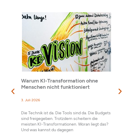
Warum KI-Transformation ohne
Diese
e zur
Menschen nicht funktioniert
Reco
3. Juli 2026
1. Juli
Die Technik ist da. Die Tools sind da. Die Budgets
Was is
sind freigegeben. Trotzdem scheitern die
und e
eines
meisten KI-Transformationen. Woran liegt das?
tauche
Und was kannst du dagegen
wie ei
ch.