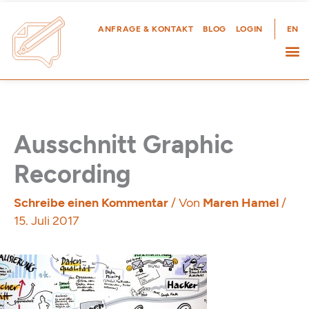
Zum
Inhalt
ANFRAGE & KONTAKT
BLOG
LOGIN
EN
springen
Ausschnitt Graphic
Recording
Schreibe einen Kommentar
/ Von
Maren Hamel
/
15. Juli 2017