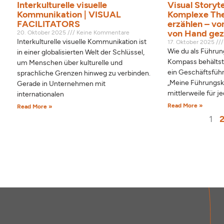
Interkulturelle visuelle
Visual Storyte
Kommunikation | VISUAL
Komplexe Th
FACILITATORS
erzählen – von
von Hand gez
20. Oktober 2025
Keine Kommentare
Interkulturelle visuelle Kommunikation ist
17. Oktober 2025
Wie du als Führung
in einer globalisierten Welt der Schlüssel,
Kompass behältst
um Menschen über kulturelle und
ein Geschäftsführ
sprachliche Grenzen hinweg zu verbinden.
„Meine Führungsk
Gerade in Unternehmen mit
mittlerweile für j
internationalen
Read More »
Read More »
1