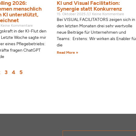
lling 2026:
KI und Visual Facilitation:
emen menschlich
Synergie statt Konkurrenz
 KI unterstützt,
15. Oktober 2025
Keine Kommentare
eichnet
Bei VISUAL FACILITATORS zeigen sich in
Keine Kommentare
den letzten Monaten drei sehr wertvolle
skraft in der KI-Flut den
neue Beiträge für Unternehmen und
 Letzte Woche sagte mir
Teams: Erstens: Wir wirken als Enabler fü
er eines Pflegebetriebs:
die
räfte fragen ChatGPT
Read More »
ede
2
3
4
5