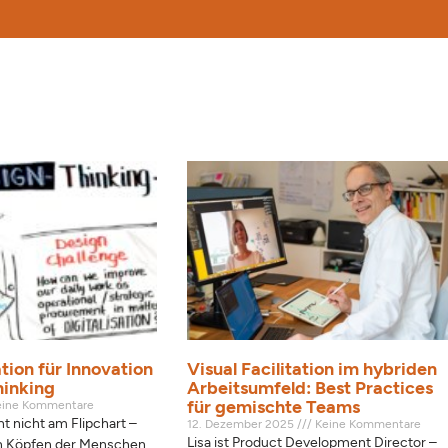
te
eite
Seite
Seite
Seite
ation für Innovation
Visual Facilitation im hybriden
hinking
Arbeitsumfeld: Best Practices
für gemischte Teams
ine Kommentare
t nicht am Flipchart –
12. Dezember 2025
Keine Kommentare
Lisa ist Product Development Director –
en Köpfen der Menschen,