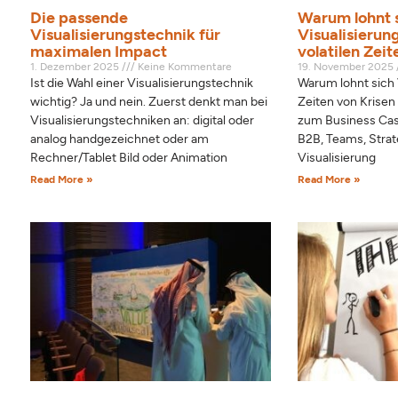
Die passende
Warum lohnt 
Visualisierungstechnik für
Visualisierun
maximalen Impact
volatilen Zei
1. Dezember 2025
Keine Kommentare
19. November 2025
Ist die Wahl einer Visualisierungstechnik
Warum lohnt sich 
wichtig? Ja und nein. Zuerst denkt man bei
Zeiten von Krisen u
Visualisierungstechniken an: digital oder
zum Business Case
analog handgezeichnet oder am
B2B, Teams, Stra
Rechner/Tablet Bild oder Animation
Visualisierung
Read More »
Read More »