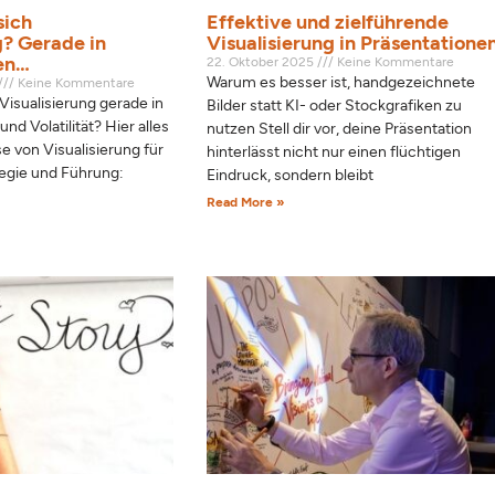
sich
Effektive und zielführende
g? Gerade in
Visualisierung in Präsentatione
ten…
22. Oktober 2025
Keine Kommentare
Warum es besser ist, handgezeichnete
Keine Kommentare
Visualisierung gerade in
Bilder statt KI- oder Stockgrafiken zu
nd Volatilität? Hier alles
nutzen Stell dir vor, deine Präsentation
 von Visualisierung für
hinterlässt nicht nur einen flüchtigen
tegie und Führung:
Eindruck, sondern bleibt
Read More »