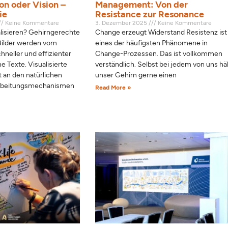
on oder Vision –
Management: Von der
ie
Resistance zur Resonance
Keine Kommentare
3. Dezember 2025
Keine Kommentare
lisieren? Gehirngerechte
Change erzeugt Widerstand Resistenz ist
ilder werden vom
eines der häufigsten Phänomene in
hneller und effizienter
Change-Prozessen. Das ist vollkommen
ne Texte. Visualisierte
verständlich. Selbst bei jedem von uns hä
t an den natürlichen
unser Gehirn gerne einen
arbeitungsmechanismen
Read More »