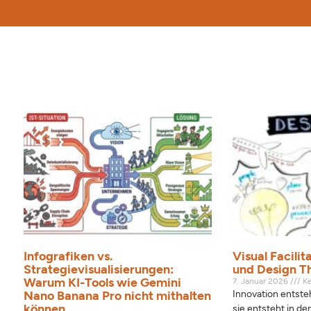
Sei
S
Infografiken vs.
Visual Facilit
Strategievisualisierungen:
und Design T
Warum KI-Tools wie Gemini
7. Januar 2026
Ke
Nano Banana Pro nicht mithalten
Innovation entsteh
können
sie entsteht in d