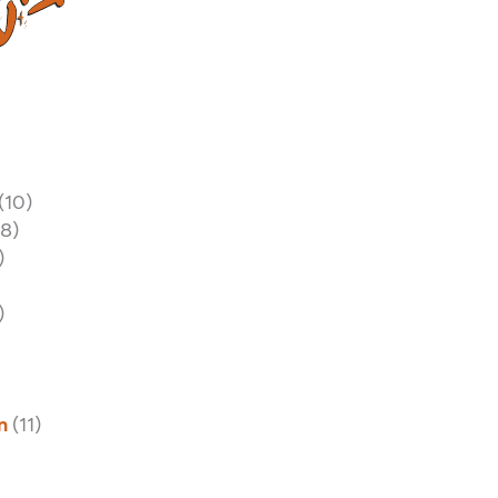
(10)
18)
)
)
n
(11)