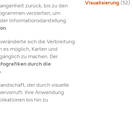
Visualisierung
(52)
gangenheit zurück, bis zu den
togrammen verzierten, um
 der Informationsdarstellung
ion
.
veränderte sich die Verbreitung
 es möglich, Karten und
ugänglich zu machen. Der
nfografiken durch die
n
.
landschaft, der durch visuelle
ervorruft. Ihre Anwendung
likationen bis hin zu