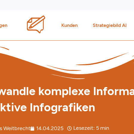
gen
Kunden
Strategiebild AI
wandle komplexe Informa
ktive Infografiken
Lesezeit:
5
min
s Weitbrecht
14.04.2025