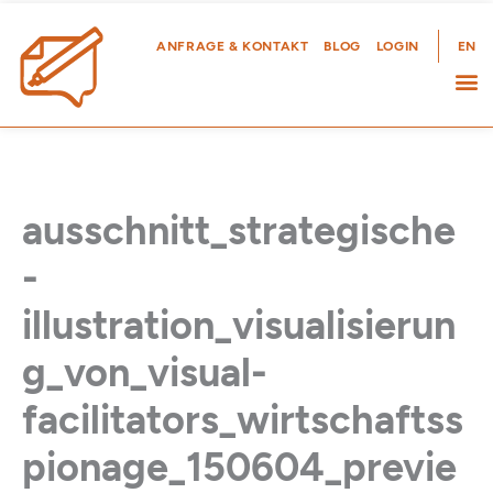
Zum
Inhalt
ANFRAGE & KONTAKT
BLOG
LOGIN
EN
springen
ausschnitt_strategische
-
illustration_visualisierun
g_von_visual-
facilitators_wirtschaftss
pionage_150604_previe