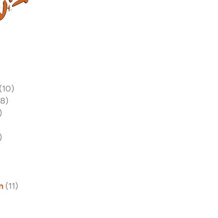
(10)
18)
)
)
n
(11)