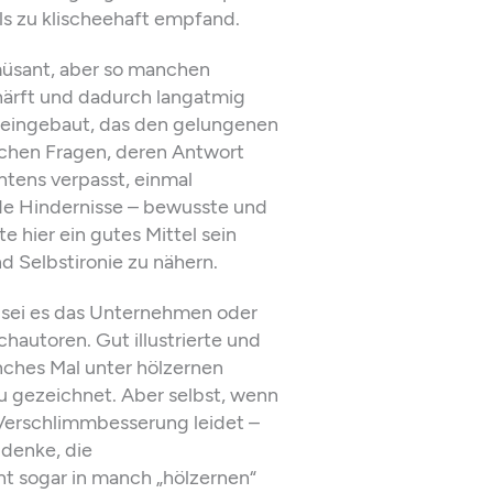
ls zu klischeehaft empfand.
müsant, aber so manchen
härft und dadurch langatmig
eingebaut, das den gelungenen
schen Fragen, deren Antwort
htens verpasst, einmal
nde Hindernisse – bewusste und
 hier ein gutes Mittel sein
 Selbstironie zu nähern.
– sei es das Unternehmen oder
hautoren. Gut illustrierte und
ches Mal unter hölzernen
u gezeichnet. Aber selbst, wenn
 Verschlimmbesserung leidet –
 denke, die
ht sogar in manch „hölzernen“