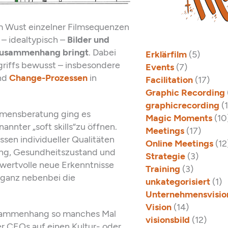
em Wust einzelner Filmsequenzen
 – idealtypisch –
Bilder und
 Zusammenhang bringt
. Dabei
Erklärfilm
(5)
ngriffs bewusst – insbesondere
Events
(7)
und
Change-Prozessen
in
Facilitation
(17)
Graphic Recording
graphicrecording
(
ehmensberatung ging es
Magic Moments
(10
annter „soft skills“zu öffnen.
Meetings
(17)
sen individueller Qualitäten
Online Meetings
(12
ng, Gesundheitszustand und
Strategie
(3)
wertvolle neue Erkenntnisse
Training
(3)
ganz nebenbei die
unkategorisiert
(1)
Unternehmensvisio
Vision
(14)
usammenhang so manches Mal
visionsbild
(12)
r CEOs auf einen Kultur- oder