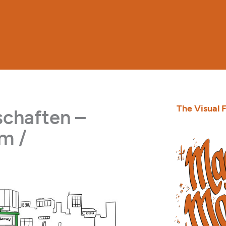
The Visual F
schaften –
lm /