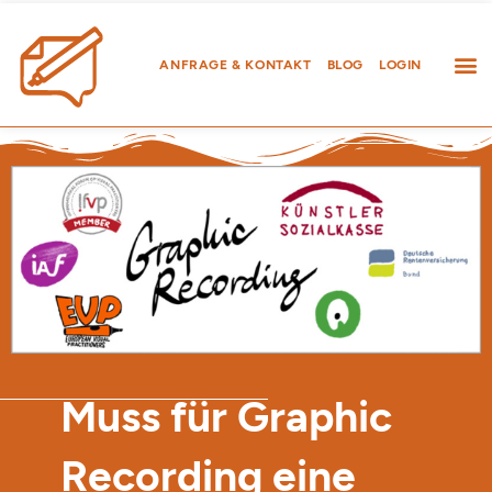
Zum
Inhalt
springen
ANFRAGE & KONTAKT
BLOG
LOGIN
Muss für Graphic
Recording eine