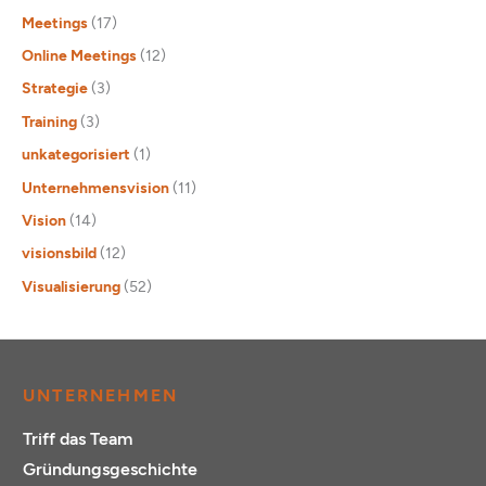
Meetings
(17)
Online Meetings
(12)
Strategie
(3)
Training
(3)
unkategorisiert
(1)
Unternehmensvision
(11)
Vision
(14)
visionsbild
(12)
Visualisierung
(52)
UNTERNEHMEN
Triff das Team
Gründungsgeschichte