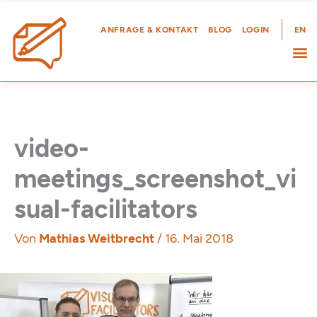
Zum
Inhalt
ANFRAGE & KONTAKT
BLOG
LOGIN
EN
springen
video-
meetings_screenshot_vi
sual-facilitators
Von
Mathias Weitbrecht
/
16. Mai 2018