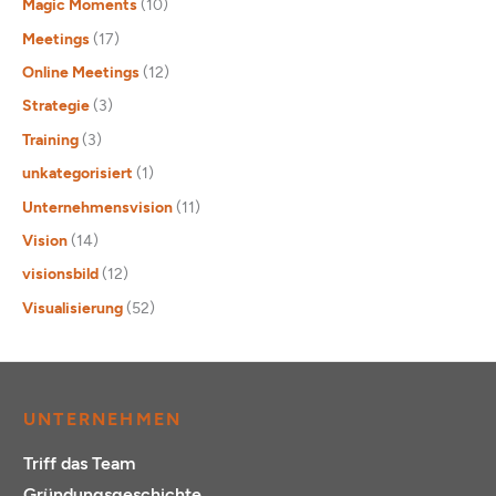
Magic Moments
(10)
Meetings
(17)
Online Meetings
(12)
Strategie
(3)
Training
(3)
unkategorisiert
(1)
Unternehmensvision
(11)
Vision
(14)
visionsbild
(12)
Visualisierung
(52)
UNTERNEHMEN
Triff das Team
Gründungsgeschichte