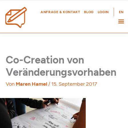
Zum
Inhalt
ANFRAGE & KONTAKT
BLOG
LOGIN
EN
springen
Co-Creation von
Veränderungsvorhaben
Von
Maren Hamel
/
15. September 2017