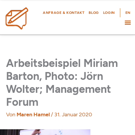
Zum
Inhalt
ANFRAGE & KONTAKT
BLOG
LOGIN
EN
springen
Arbeitsbeispiel Miriam
Barton, Photo: Jörn
Wolter; Management
Forum
Von
Maren Hamel
/
31. Januar 2020