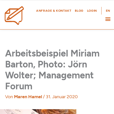
Zum
Inhalt
ANFRAGE & KONTAKT
BLOG
LOGIN
EN
springen
Arbeitsbeispiel Miriam
Barton, Photo: Jörn
Wolter; Management
Forum
Von
Maren Hamel
/
31. Januar 2020