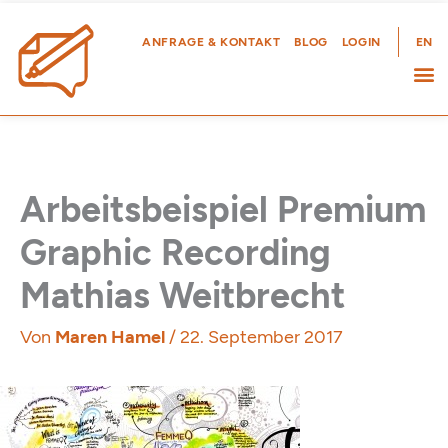
Zum
Inhalt
ANFRAGE & KONTAKT
BLOG
LOGIN
EN
springen
Arbeitsbeispiel Premium
Graphic Recording
Mathias Weitbrecht
Von
Maren Hamel
/
22. September 2017