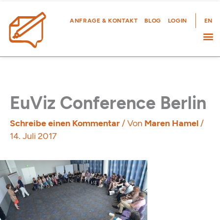
Zum
Inhalt
ANFRAGE & KONTAKT
BLOG
LOGIN
EN
springen
EuViz Conference Berlin
Schreibe einen Kommentar
/ Von
Maren Hamel
/
14. Juli 2017