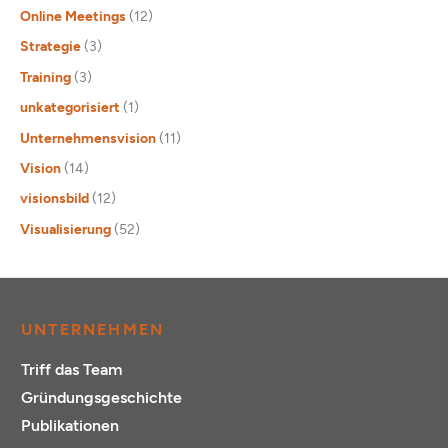
Online Meetings
(12)
Strategie
(3)
Training
(3)
unkategorisiert
(1)
Unternehmensvision
(11)
Vision
(14)
visionsbild
(12)
Visualisierung
(52)
UNTERNEHMEN
Triff das Team
Gründungsgeschichte
Publikationen