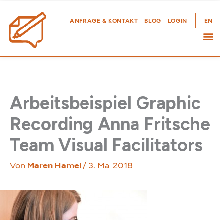
Zum
Inhalt
ANFRAGE & KONTAKT
BLOG
LOGIN
EN
springen
Arbeitsbeispiel Graphic
Recording Anna Fritsche
Team Visual Facilitators
Von
Maren Hamel
/
3. Mai 2018