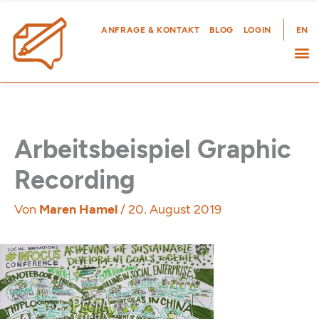
Zum
Inhalt
ANFRAGE & KONTAKT
BLOG
LOGIN
EN
springen
Arbeitsbeispiel Graphic
Recording
Von
Maren Hamel
/
20. August 2019