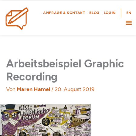
Zum
Inhalt
ANFRAGE & KONTAKT
BLOG
LOGIN
EN
springen
Arbeitsbeispiel Graphic
Recording
Von
Maren Hamel
/
20. August 2019