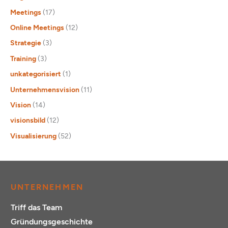
Meetings
(17)
Online Meetings
(12)
Strategie
(3)
Training
(3)
unkategorisiert
(1)
Unternehmensvision
(11)
Vision
(14)
visionsbild
(12)
Visualisierung
(52)
UNTERNEHMEN
Triff das Team
Gründungsgeschichte