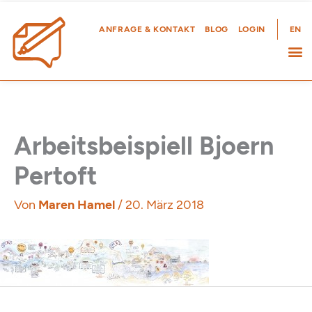
Zum
Inhalt
ANFRAGE & KONTAKT
BLOG
LOGIN
EN
springen
Arbeitsbeispiell Bjoern
Pertoft
Von
Maren Hamel
/
20. März 2018