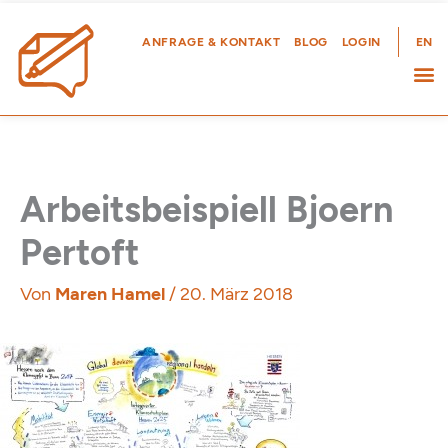
Zum
Inhalt
ANFRAGE & KONTAKT
BLOG
LOGIN
EN
springen
Arbeitsbeispiell Bjoern
Pertoft
Von
Maren Hamel
/
20. März 2018