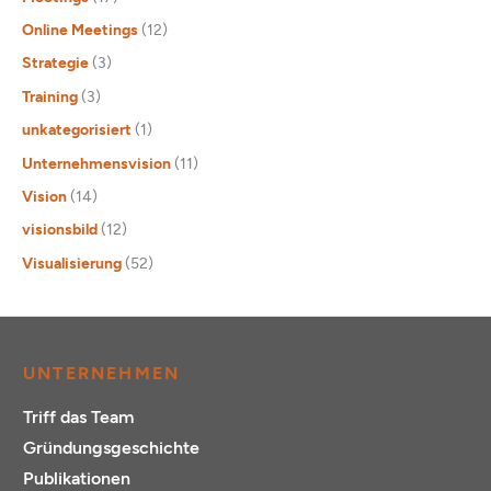
Online Meetings
(12)
Strategie
(3)
Training
(3)
unkategorisiert
(1)
Unternehmensvision
(11)
Vision
(14)
visionsbild
(12)
Visualisierung
(52)
UNTERNEHMEN
Triff das Team
Gründungsgeschichte
Publikationen