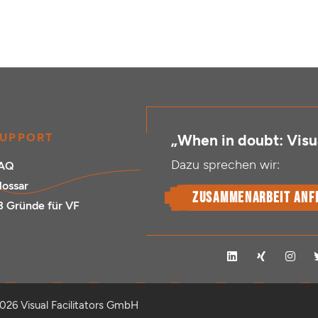
UPPORT
„When in doubt: Visua
Dazu sprechen wir:
AQ
lossar
Zusammenarbeit anf
3 Gründe für VF
L
X
I
i
i
n
n
n
s
k
g
t
e
a
026 Visual Facilitators GmbH
d
g
i
r