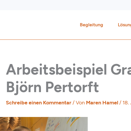
Zum
Inhalt
springen
Begleitung
Lösun
Arbeitsbeispiel G
Björn Pertorft
Schreibe einen Kommentar
/ Von
Maren Hamel
/
18.