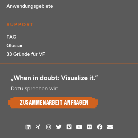
Anwendungsgebiete
SUPPORT
FAQ
Glossar
33 Gründe für VF
„When in doubt: Visualize it.”
Dazu sprechen wir:
Zusammenarbeit anfragen
L
X
I
T
V
Y
F
F
E
i
i
n
w
i
o
l
a
n
n
n
s
i
m
u
i
c
v