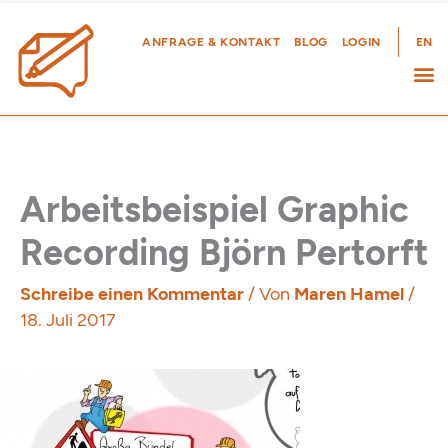
Zum
Inhalt
ANFRAGE & KONTAKT
BLOG
LOGIN
EN
springen
Arbeitsbeispiel Graphic
Recording Björn Pertorft
Schreibe einen Kommentar
/ Von
Maren Hamel
/
18. Juli 2017