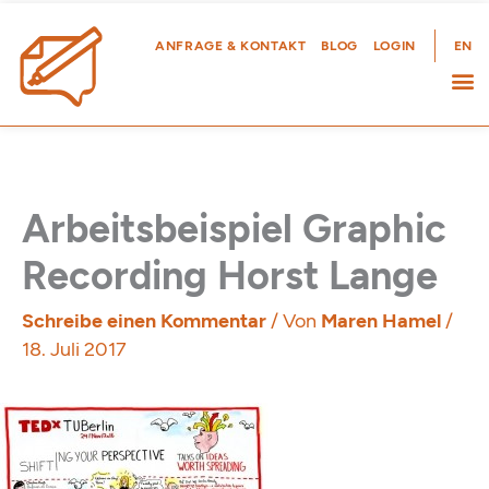
Zum
Inhalt
ANFRAGE & KONTAKT
BLOG
LOGIN
EN
springen
Arbeitsbeispiel Graphic
Recording Horst Lange
Schreibe einen Kommentar
/ Von
Maren Hamel
/
18. Juli 2017