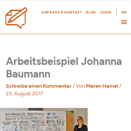
Zum
Inhalt
ANFRAGE & KONTAKT
BLOG
LOGIN
EN
springen
Arbeitsbeispiel Johanna
Baumann
Schreibe einen Kommentar
/ Von
Maren Hamel
/
23. August 2017