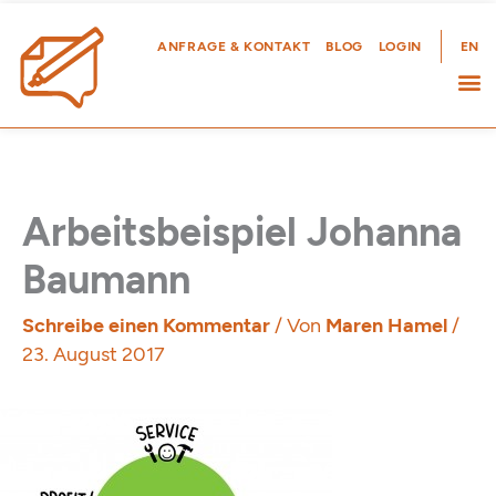
Zum
Inhalt
ANFRAGE & KONTAKT
BLOG
LOGIN
EN
springen
Arbeitsbeispiel Johanna
Baumann
Schreibe einen Kommentar
/ Von
Maren Hamel
/
23. August 2017