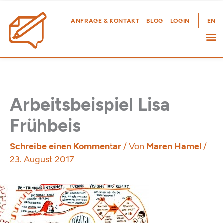
Zum
Inhalt
ANFRAGE & KONTAKT
BLOG
LOGIN
EN
springen
Arbeitsbeispiel Lisa
Frühbeis
Schreibe einen Kommentar
/ Von
Maren Hamel
/
23. August 2017