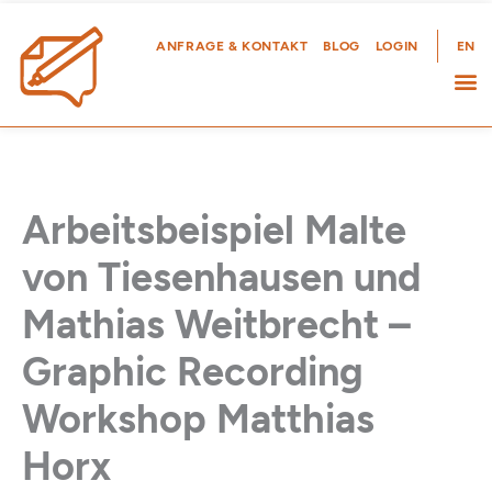
Zum
Inhalt
ANFRAGE & KONTAKT
BLOG
LOGIN
EN
springen
Arbeitsbeispiel Malte
von Tiesenhausen und
Mathias Weitbrecht –
Graphic Recording
Workshop Matthias
Horx