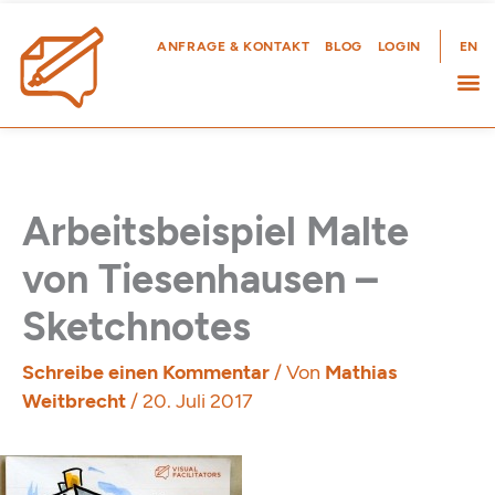
Zum
Inhalt
ANFRAGE & KONTAKT
BLOG
LOGIN
EN
springen
Arbeitsbeispiel Malte
von Tiesenhausen –
Sketchnotes
Schreibe einen Kommentar
/ Von
Mathias
Weitbrecht
/
20. Juli 2017