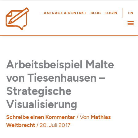
Zum
Inhalt
ANFRAGE & KONTAKT
BLOG
LOGIN
EN
springen
Arbeitsbeispiel Malte
von Tiesenhausen –
Strategische
Visualisierung
Schreibe einen Kommentar
/ Von
Mathias
Weitbrecht
/
20. Juli 2017