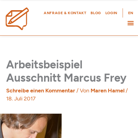
Zum
Inhalt
ANFRAGE & KONTAKT
BLOG
LOGIN
EN
springen
Arbeitsbeispiel
Ausschnitt Marcus Frey
Schreibe einen Kommentar
/ Von
Maren Hamel
/
18. Juli 2017