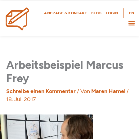
Zum
Inhalt
ANFRAGE & KONTAKT
BLOG
LOGIN
EN
springen
Arbeitsbeispiel Marcus
Frey
Schreibe einen Kommentar
/ Von
Maren Hamel
/
18. Juli 2017