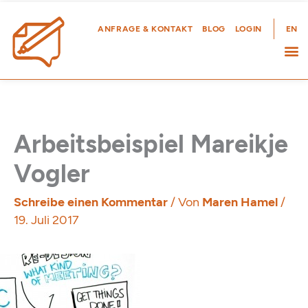
Zum
Inhalt
ANFRAGE & KONTAKT
BLOG
LOGIN
EN
springen
Arbeitsbeispiel Mareikje
Vogler
Schreibe einen Kommentar
/ Von
Maren Hamel
/
19. Juli 2017