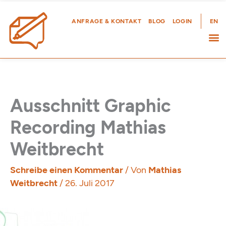
Zum
Inhalt
ANFRAGE & KONTAKT
BLOG
LOGIN
EN
springen
Ausschnitt Graphic
Recording Mathias
Weitbrecht
Schreibe einen Kommentar
/ Von
Mathias
Weitbrecht
/
26. Juli 2017