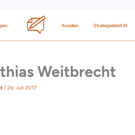
gen
Kunden
Strategiebild AI
athias Weitbrecht
ht
/
26. Juli 2017