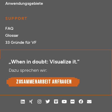
Anwendungsgebiete
SUPPORT
FAQ
Glossar
33 Gründe für VF
„When in doubt: Visualize it.”
Dazu sprechen wir:
Zusammenarbeit anfragen
L
X
I
T
V
Y
F
F
E
i
i
n
w
i
o
l
a
n
n
n
s
i
m
u
i
c
v