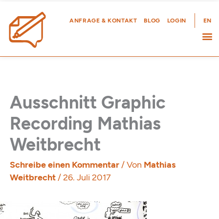
Zum
Inhalt
ANFRAGE & KONTAKT
BLOG
LOGIN
EN
springen
Ausschnitt Graphic
Recording Mathias
Weitbrecht
Schreibe einen Kommentar
/ Von
Mathias
Weitbrecht
/
26. Juli 2017