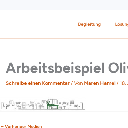
Zum
Inhalt
springen
Begleitung
Lösun
Arbeitsbeispiel O
Schreibe einen Kommentar
/ Von
Maren Hamel
/
18.
←
Vorheriger Medien