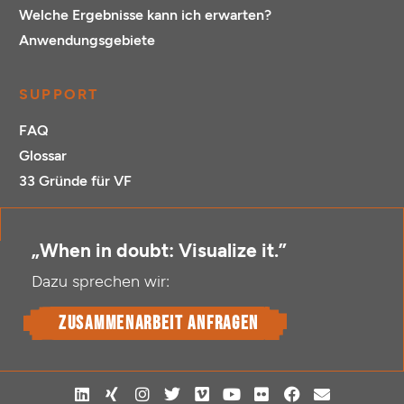
Welche Ergebnisse kann ich erwarten?
Anwendungsgebiete
SUPPORT
FAQ
Glossar
33 Gründe für VF
„When in doubt: Visualize it.”
Dazu sprechen wir:
Zusammenarbeit anfragen
L
X
I
T
V
Y
F
F
E