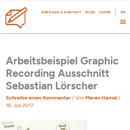
Zum
Inhalt
ANFRAGE & KONTAKT
BLOG
LOGIN
EN
springen
Arbeitsbeispiel Graphic
Recording Ausschnitt
Sebastian Lörscher
Schreibe einen Kommentar
/ Von
Maren Hamel
/
18. Juli 2017