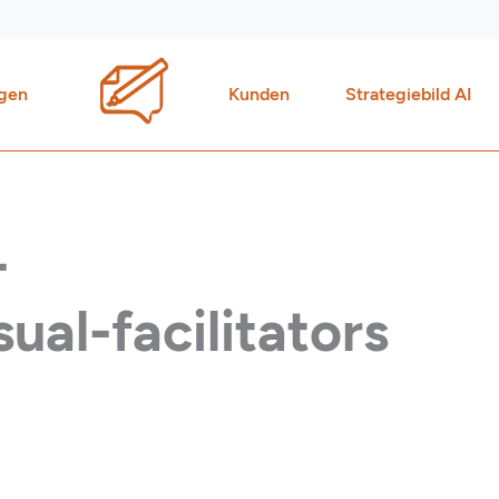
gen
Kunden
Strategiebild AI
-
al-facilitators