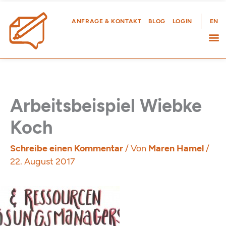
Zum
Inhalt
ANFRAGE & KONTAKT
BLOG
LOGIN
EN
springen
Arbeitsbeispiel Wiebke
Koch
Schreibe einen Kommentar
/ Von
Maren Hamel
/
22. August 2017