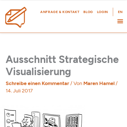
Zum
Inhalt
ANFRAGE & KONTAKT
BLOG
LOGIN
EN
springen
Ausschnitt Strategische
Visualisierung
Schreibe einen Kommentar
/ Von
Maren Hamel
/
14. Juli 2017