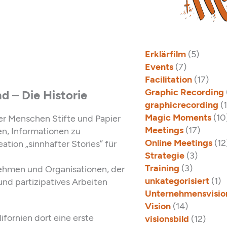
Erklärfilm
(5)
Events
(7)
Facilitation
(17)
Graphic Recording
d – Die Historie
graphicrecording
(
Magic Moments
(10
er Menschen Stifte und Papier
Meetings
(17)
en, Informationen zu
Online Meetings
(12
ation „sinnhafter Stories” für
Strategie
(3)
Training
(3)
nehmen und Organisationen, der
unkategorisiert
(1)
d partizipatives Arbeiten
Unternehmensvisio
Vision
(14)
fornien dort eine erste
visionsbild
(12)