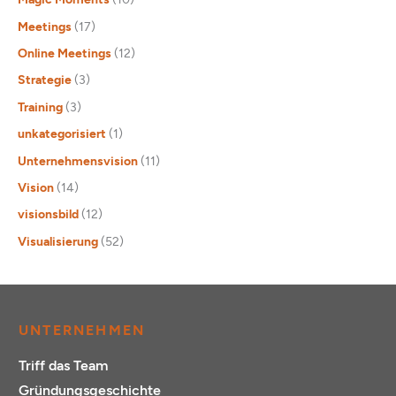
Meetings
(17)
Online Meetings
(12)
Strategie
(3)
Training
(3)
unkategorisiert
(1)
Unternehmensvision
(11)
Vision
(14)
visionsbild
(12)
Visualisierung
(52)
UNTERNEHMEN
Triff das Team
Gründungsgeschichte