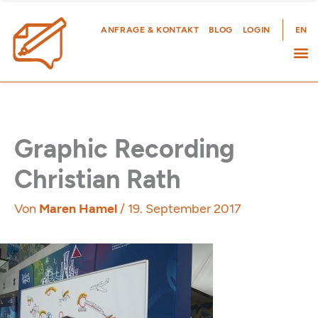
Zum
Inhalt
ANFRAGE & KONTAKT
BLOG
LOGIN
EN
springen
Graphic Recording
Christian Rath
Von
Maren Hamel
/
19. September 2017